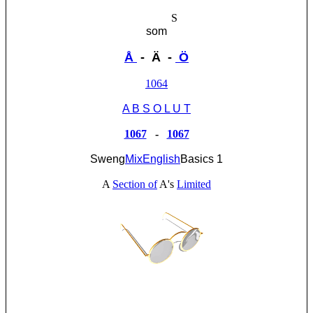
Swedish & ENGLI
H Obstacles
S
som
Å
- Ä -
Ö
1064
A B S O L U T
1067
-
1067
Sweng
MixEnglish
Basics 1
A
Section of
A's
Limited