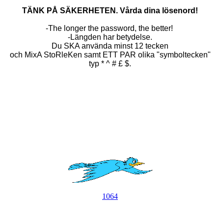
TÄNK PÅ SÄKERHETEN. Vårda dina lösenord!
-The longer the password, the better!
-Längden har betydelse.
Du SKA använda minst 12 tecken
och MixA StoRleKen samt ETT PAR olika "symboltecken"
typ * ^ # £ $.
1064