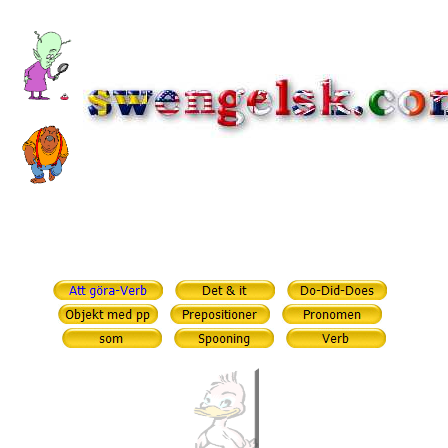
Engelsk
grammatik
-English Grammar