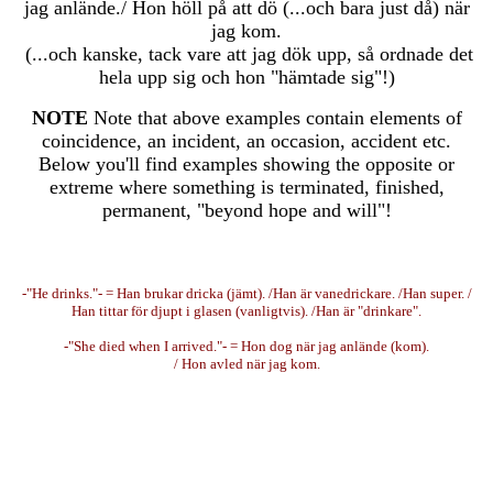
jag anlände./ Hon höll på att dö (...och bara just då) när
jag kom.
(...och kanske, tack vare att jag dök upp, så ordnade det
hela upp sig och hon "hämtade sig"!)
NOTE
Note that above examples contain elements of
coincidence, an incident, an occasion, accident etc.
Below you'll find examples showing the opposite or
extreme where something is terminated, finished,
permanent, "beyond hope and will"!
-"He drinks."- = Han brukar dricka (jämt). /Han är vanedrickare. /Han super. /
Han tittar för djupt i glasen (vanligtvis). /Han är "drinkare".
-"She died when I arrived."- = Hon dog när jag anlände (kom).
/ Hon avled när jag kom.