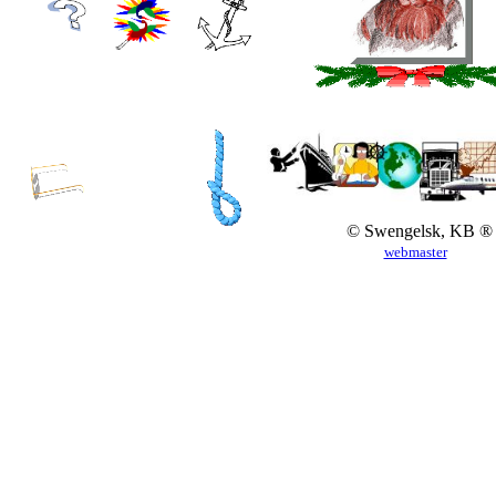
© Swengelsk, KB ®
webmaster