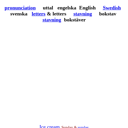
pronunciation
uttal engelska English
Swedish
svenska
letters
& letters
stavning
bokstav
stavning
bokstäver
Ice cream
, Sunday &
sundae