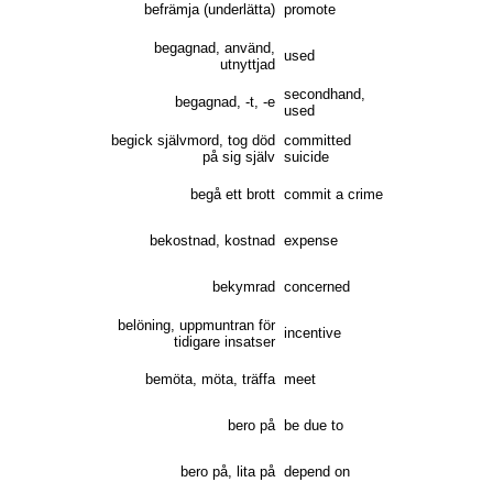
befrämja (underlätta)
promote
begagnad, använd,
used
utnyttjad
secondhand,
begagnad, -t, -e
used
begick självmord, tog död
committed
på sig själv
suicide
begå ett brott
commit a crime
bekostnad, kostnad
expense
bekymrad
concerned
belöning, uppmuntran för
incentive
tidigare insatser
bemöta, möta, träffa
meet
bero på
be due to
bero på, lita på
depend on