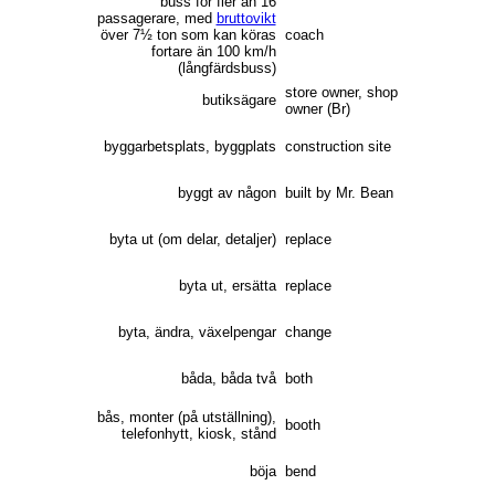
buss för fler än 16
passagerare, med
bruttovikt
över 7½ ton som kan köras
coach
fortare än 100 km/h
(långfärdsbuss)
store owner, shop
butiksägare
owner (Br)
byggarbetsplats, byggplats
construction site
byggt av någon
built by Mr. Bean
byta ut (om delar, detaljer)
replace
byta ut, ersätta
replace
byta, ändra, växelpengar
change
båda, båda två
both
bås, monter (på utställning),
booth
telefonhytt, kiosk, stånd
böja
bend