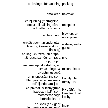
emballage, förpackning
packing
emellertid
however
en bjudning (mottagning),
social tillställning oftast
reception
med buffet och dryck
blow-up, an
en förstoring
enlargement
en gäst som anländer utan
walk-in, walk-in
bokning (reserverat rum
guest
finns ej)
en hög, en trave, en stapel,
att lägga på hög, att trava
pile
upp, stapla
en järnvägs slutstation, en
omlastnings- &
railroad head
avlastningsdepå
en prisnedsättning som
Family plan,
tillämpas för en resenärs
family plan
medföljande familj etc
en protest- & lobbygrupp
PFL (Br), The
baserad i U.K. som
Peoples' Fuel
motarbetar höga
Lobby
bränsleskatter
en spak (t ex gear
lever
lever/shift = växelspak)