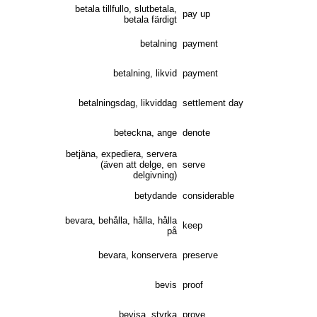
betala tillfullo, slutbetala,
pay up
betala färdigt
betalning
payment
betalning, likvid
payment
betalningsdag, likviddag
settlement day
beteckna, ange
denote
betjäna, expediera, servera
(även att delge, en
serve
delgivning)
betydande
considerable
bevara, behålla, hålla, hålla
keep
på
bevara, konservera
preserve
bevis
proof
bevisa, styrka
prove