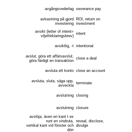
avgångsvederlag
severance pay
avkastning på gjord
ROI, return on
investering
investment
avsikt (letter of intent=
intent
viljeförklaringsbrev)
avsiktlig, -t
intentional
avslut, göra ett affärsavslut,
close a deal
göra färdigt en transaktion
avsluta ett konto
close an account
avsluta, sluta, säga upp,
terminate
avveckla
avslutning
closing
avslutning
closure
avslöja, även en kant t ex
runt en vindruta,
reveal, disclose,
vertikal kant vid fönster och
divulge
dörr