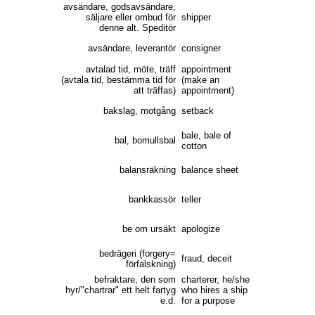
avsändare, godsavsändare,
säljare eller ombud för
shipper
denne alt. Speditör
avsändare, leverantör
consigner
avtalad tid, möte, träff
appointment
(avtala tid, bestämma tid för
(make an
att träffas)
appointment)
bakslag, motgång
setback
bale, bale of
bal, bomullsbal
cotton
balansräkning
balance sheet
bankkassör
teller
be om ursäkt
apologize
bedrägeri (forgery=
fraud, deceit
förfalskning)
befraktare, den som
charterer, he/she
hyr/"chartrar" ett helt fartyg
who hires a ship
e.d.
for a purpose