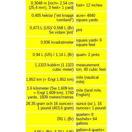
0,3048 m [inch= 2,54 cm
foot= 12 inches
(25,4 mm), 3 feet= 1 yard]
0,405 hektar ("ett knappt
acre= 4840
tunnland")
square yards
0,473 L (US)/ 0,568 L (Br)
pint
Se vidare 'pint'
square yard= 9
0,836 kvadratmeter
square feet
0,94 L (US) / 1,14 L (Br)
quart= 2 pints
1,1323 kubikm (1.1323
measurement
cubic meter)
ton, 40 cubic feet
mile (nautical
1,852 km (= Engl 1.852 km)
mile)
1.6 kilometer (Sw 1,609 km
mile (land mile,
= Engl 1.609 km), 1760
English)
yards, 1609 meters/metres
28,35 gram och 16 ounces=
ounce (oz.), 16
1 pound (453,6 gram)
ounces= 1 pound
quarter= 8
291 L (Br)
bushels= 64
gallons
gallon=4 quarts=
4,55 L (Br), 3,79 L (US)