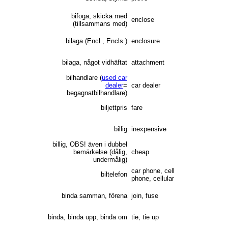
bifoga, skicka med
enclose
(tillsammans med)
bilaga (Encl., Encls.)
enclosure
bilaga, något vidhäftat
attachment
bilhandlare (
used car
dealer
=
car dealer
begagnatbilhandlare)
biljettpris
fare
billig
inexpensive
billig, OBS! även i dubbel
bemärkelse (dålig,
cheap
undermålig)
car phone, cell
biltelefon
phone, cellular
binda samman, förena
join, fuse
binda, binda upp, binda om
tie, tie up