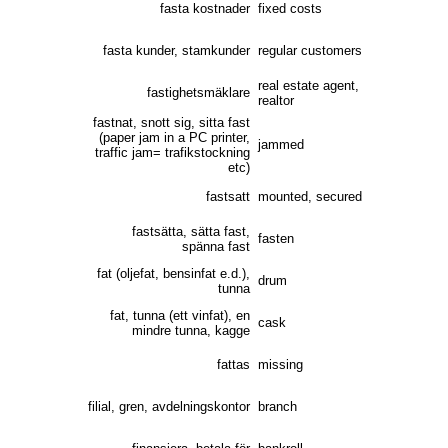
fasta kostnader
fixed costs
fasta kunder, stamkunder
regular customers
real estate agent,
fastighetsmäklare
realtor
fastnat, snott sig, sitta fast
(paper jam in a PC printer,
jammed
traffic jam= trafikstockning
etc)
fastsatt
mounted, secured
fastsätta, sätta fast,
fasten
spänna fast
fat (oljefat, bensinfat e.d.),
drum
tunna
fat, tunna (ett vinfat), en
cask
mindre tunna, kagge
fattas
missing
filial, gren, avdelningskontor
branch