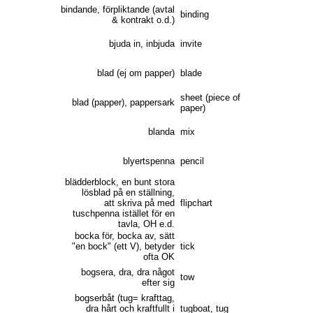
bindande, förpliktande (avtal
binding
& kontrakt o.d.)
bjuda in, inbjuda
invite
blad (ej om papper)
blade
sheet (piece of
blad (papper), pappersark
paper)
blanda
mix
blyertspenna
pencil
blädderblock, en bunt stora
lösblad på en ställning,
att skriva på med
flipchart
tuschpenna istället för en
tavla, OH e.d.
bocka för, bocka av, sätt
"en bock" (ett V), betyder
tick
ofta OK
bogsera, dra, dra något
tow
efter sig
bogserbåt (tug= krafttag,
dra hårt och kraftfullt i
tugboat, tug