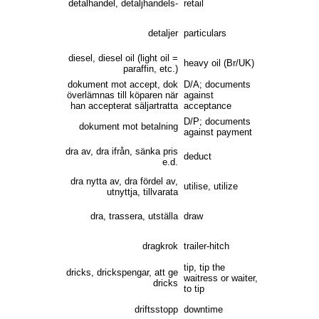
detalhandel, detaljhandels-
retail
detaljer
particulars
diesel, diesel oil (light oil =
heavy oil (Br/UK)
paraffin, etc.)
dokument mot accept, dok
D/A; documents
överlämnas till köparen när
against
han accepterat säljartratta
acceptance
D/P; documents
dokument mot betalning
against payment
dra av, dra ifrån, sänka pris
deduct
e.d.
dra nytta av, dra fördel av,
utilise, utilize
utnyttja, tillvarata
dra, trassera, utställa
draw
dragkrok
trailer-hitch
tip, tip the
dricks, drickspengar, att ge
waitress or waiter,
dricks
to tip
driftsstopp
downtime