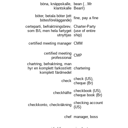
böna, knäppskalle,
bean (...Mr
klantskalle
Bean!)
böter, betala böter (ett
fine, pay a fine
bötesföreläggande)
certeparti, befraktningsbrev,
Charter-Party
som B/L men hela fartyget
(use of entire
utnyttjas
ship)
certified meeting manager
CMM
certified meeting
CMP
professional
chartring, befraktning, man
hyr en komplett farkost/ett
chartering
komplett färdmedel
check (US),
check
cheque (Br)
checkbook (US),
checkhäfte
cheque book (Br)
checking account
checkkonto, checkräkning
(US)
chef
manager, boss