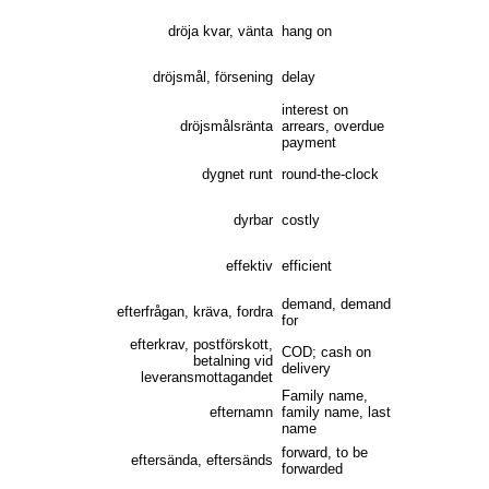
dröja kvar, vänta
hang on
dröjsmål, försening
delay
interest on
dröjsmålsränta
arrears, overdue
payment
dygnet runt
round-the-clock
dyrbar
costly
effektiv
efficient
demand, demand
efterfrågan, kräva, fordra
for
efterkrav, postförskott,
COD; cash on
betalning vid
delivery
leveransmottagandet
Family name,
efternamn
family name, last
name
forward, to be
eftersända, eftersänds
forwarded