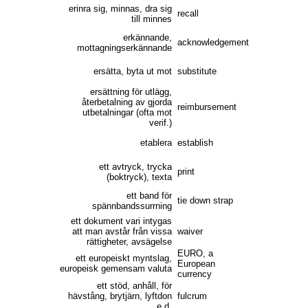
erinra sig, minnas, dra sig
recall
till minnes
erkännande,
acknowledgement
mottagningserkännande
ersätta, byta ut mot
substitute
ersättning för utlägg,
återbetalning av gjorda
reimbursement
utbetalningar (ofta mot
verif.)
etablera
establish
ett avtryck, trycka
print
(boktryck), texta
ett band för
tie down strap
spännbandssurrning
ett dokument vari intygas
att man avstår från vissa
waiver
rättigheter, avsägelse
EURO, a
ett europeiskt myntslag,
European
europeisk gemensam valuta
currency
ett stöd, anhåll, för
hävstång, brytjärn, lyftdon
fulcrum
e.d.