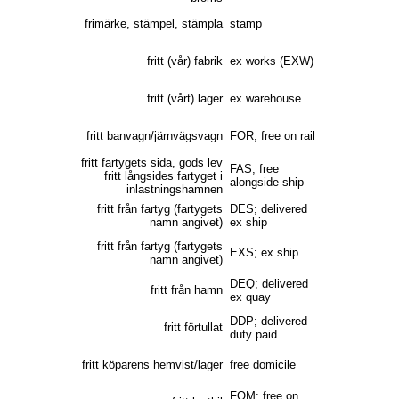
frimärke, stämpel, stämpla
stamp
fritt (vår) fabrik
ex works (EXW)
fritt (vårt) lager
ex warehouse
fritt banvagn/järnvägsvagn
FOR; free on rail
fritt fartygets sida, gods lev
FAS; free
fritt långsides fartyget i
alongside ship
inlastningshamnen
fritt från fartyg (fartygets
DES; delivered
namn angivet)
ex ship
fritt från fartyg (fartygets
EXS; ex ship
namn angivet)
DEQ; delivered
fritt från hamn
ex quay
DDP; delivered
fritt förtullat
duty paid
fritt köparens hemvist/lager
free domicile
FOM; free on