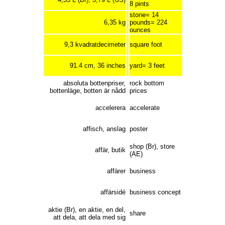
8 pints
stone= 14
6,35 kg
pounds= 224
ounces
9,3 kvadratdecimeter
square foot
91.4 cm, 36 inches
yard= 3 feet
absoluta bottenpriser,
rock bottom
bottenläge, botten är nådd
prices
accelerera
accelerate
affisch, anslag
poster
shop (Br), store
affär, butik
(AE)
affärer
business
affärsidé
business concept
aktie (Br), en aktie, en del,
share
att dela, att dela med sig