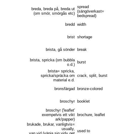
spread
breda, breda på, breda ut
(sängöverkast=
(om smör, smörgås etc)
bedspread)
bredd
width
brist
shortage
brista, gå sönder
break
brista, spricka (om bubbla
burst
o.d.)
brista= spricka,
spricka/spräcka om
crack, split, burst
material e.d.
bronsfärgad
bronze-colored
broschyr
booklet
broschyr ('leaflet'
exempelvis ett vikt
brochure, leaflet
ark/papper)
brukade, brukar, vanligtvis=
usually,
used to
van vid (vänja sig vid= get