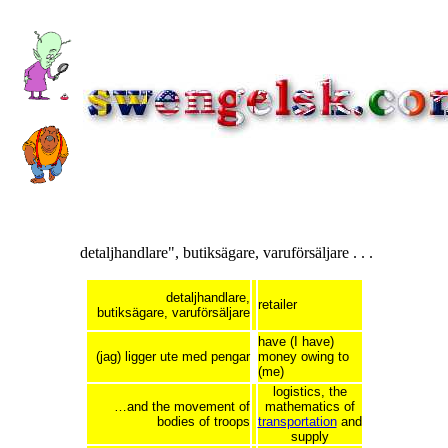
detaljhandlare", butiksägare, varuförsäljare . . .
detaljhandlare,
retailer
butiksägare, varuförsäljare
have (I have)
(jag) ligger ute med pengar
money owing to
(me)
logistics, the
…and the movement of
mathematics of
bodies of troops
transportation
and
supply