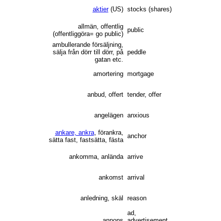
aktier
(US)
stocks (shares)
allmän, offentlig
public
(offentliggöra= go public)
ambullerande försäljning,
sälja från dörr till dörr, på
peddle
gatan etc.
amortering
mortgage
anbud, offert
tender, offer
angelägen
anxious
ankare, ankra
, förankra,
anchor
sätta fast, fastsätta, fästa
ankomma, anlända
arrive
ankomst
arrival
anledning, skäl
reason
ad,
annons
advertisement,