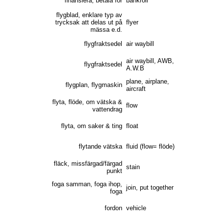
finansiera, betala för
bankroll
flygblad, enklare typ av
trycksak att delas ut på
flyer
mässa e.d.
flygfraktsedel
air waybill
air waybill, AWB,
flygfraktsedel
A.W.B
plane, airplane,
flygplan, flygmaskin
aircraft
flyta, flöde, om vätska &
flow
vattendrag
flyta, om saker & ting
float
flytande vätska
fluid (flow= flöde)
fläck, missfärgad/färgad
stain
punkt
foga samman, foga ihop,
join, put together
foga
fordon
vehicle