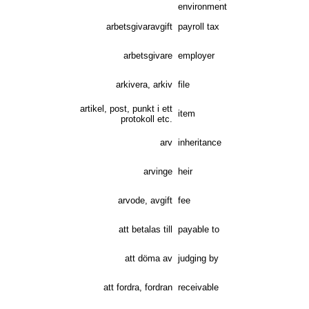
environment
arbetsgivaravgift
payroll tax
arbetsgivare
employer
arkivera, arkiv
file
artikel, post, punkt i ett
item
protokoll etc.
arv
inheritance
arvinge
heir
arvode, avgift
fee
att betalas till
payable to
att döma av
judging by
att fordra, fordran
receivable