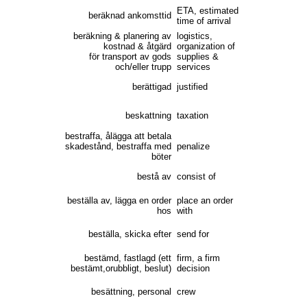
ETA, estimated
beräknad ankomsttid
time of arrival
beräkning & planering av
logistics,
kostnad & åtgärd
organization of
för transport av gods
supplies &
och/eller trupp
services
berättigad
justified
beskattning
taxation
bestraffa, ålägga att betala
skadestånd, bestraffa med
penalize
böter
bestå av
consist of
beställa av, lägga en order
place an order
hos
with
beställa, skicka efter
send for
bestämd, fastlagd (ett
firm, a firm
bestämt,orubbligt, beslut)
decision
besättning, personal
crew