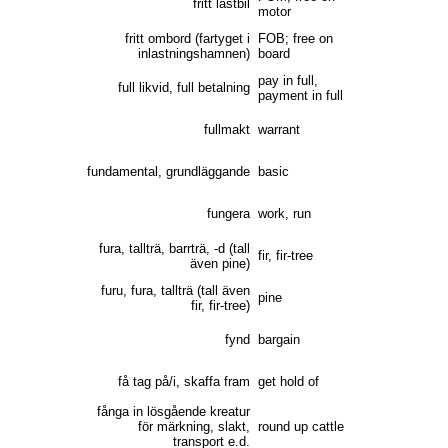
fritt lastbil
motor
fritt ombord (fartyget i
FOB; free on
inlastningshamnen)
board
pay in full,
full likvid, full betalning
payment in full
fullmakt
warrant
fundamental, grundläggande
basic
fungera
work, run
fura, tallträ, barrträ, -d (tall
fir, fir-tree
även pine)
furu, fura, tallträ (tall även
pine
fir, fir-tree)
fynd
bargain
få tag på/i, skaffa fram
get hold of
fånga in lösgående kreatur
för märkning, slakt,
round up cattle
transport e.d.