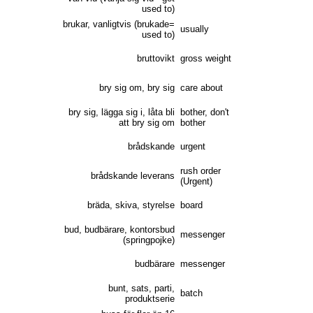
used to)
brukar, vanligtvis (brukade=
usually
used to)
bruttovikt
gross weight
bry sig om, bry sig
care about
bry sig, lägga sig i, låta bli
bother, don't
att bry sig om
bother
brådskande
urgent
rush order
brådskande leverans
(Urgent)
bräda, skiva, styrelse
board
bud, budbärare, kontorsbud
messenger
(springpojke)
budbärare
messenger
bunt, sats, parti,
batch
produktserie