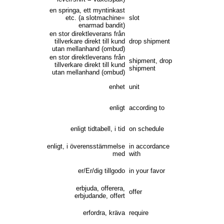
en springa, ett myntinkast
etc. (a slotmachine=
slot
enarmad bandit)
en stor direktleverans från
tillverkare direkt till kund
drop shipment
utan mellanhand (ombud)
en stor direktleverans från
shipment, drop
tillverkare direkt till kund
shipment
utan mellanhand (ombud)
enhet
unit
enligt
according to
enligt tidtabell, i tid
on schedule
enligt, i överensstämmelse
in accordance
med
with
er/Er/dig tillgodo
in your favor
erbjuda, offerera,
offer
erbjudande, offert
erfordra, kräva
require