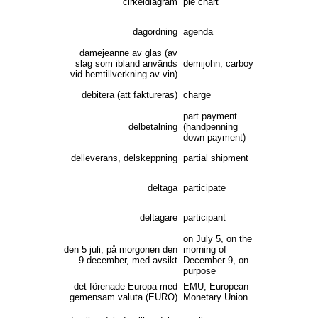
cirkeldiagram
pie chart
dagordning
agenda
damejeanne av glas (av
slag som ibland används
demijohn, carboy
vid hemtillverkning av vin)
debitera (att faktureras)
charge
part payment
delbetalning
(handpenning=
down payment)
delleverans, delskeppning
partial shipment
deltaga
participate
deltagare
participant
on July 5, on the
den 5 juli, på morgonen den
morning of
9 december, med avsikt
December 9, on
purpose
det förenade Europa med
EMU, European
gemensam valuta (EURO)
Monetary Union