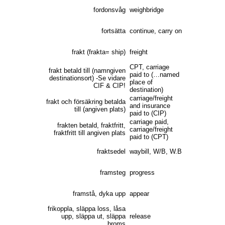
fordonsvåg
weighbridge
fortsätta
continue, carry on
frakt (frakta= ship)
freight
CPT, carriage
frakt betald till (namngiven
paid to (…named
destinationsort) -Se vidare
place of
CIF & CIP!
destination)
carriage/freight
frakt och försäkring betalda
and insurance
till (angiven plats)
paid to (CIP)
carriage paid,
frakten betald, fraktfritt,
carriage/freight
fraktfritt till angiven plats
paid to (CPT)
fraktsedel
waybill, W/B, W.B
framsteg
progress
framstå, dyka upp
appear
frikoppla, släppa loss, låsa
upp, släppa ut, släppa
release
broms