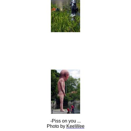
-Piss on you ...
Photo
by
KeeWee