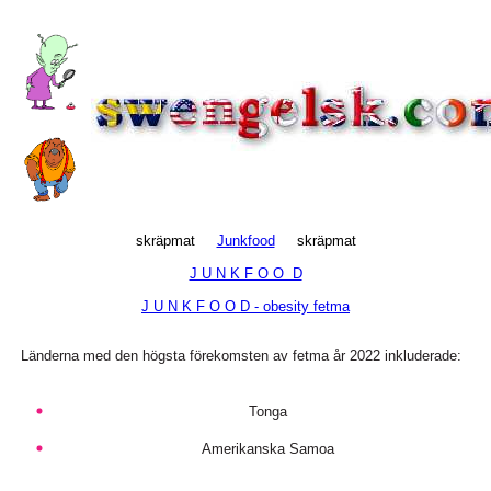
skräpmat
Junkfood
skräpmat
J U N K F O O D
J U N K F O O D - obesity fetma
Länderna med den högsta förekomsten av fetma år 2022 inkluderade:
Tonga
Amerikanska Samoa