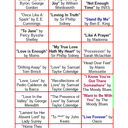
Byron, George
Joy"
by William
"Not Enough
Gordon
Wordsworth
Time"
by INXS
"Once Like A
"Loving In Truth"
Spark" by
E.E.
by Sir Phillip
"Stand By Me"
C
ummings
Sidney
by Ben E. King
"To Jane"
by
Percy Bysshe
"Like A Prayer"
Shelley
by Madonna
"My True Love
"Love is Enough"
Hath My Heart"
by
"Possession" by
by Morris
Sir Phillip Sidney
Sarah Mclachlan
"Head Over Feet"
"Drifting Away" by
"Love" by Samuel
by Alanis
Tom Brinck
Taylor Coleridge
Morissette
"I Know You're
"Love, Love" by
"Recollections of
Out There
Pedro Calderon de
Love" by Samuel
Somewhere"
by
la Barca
Taylor Coleridge
The Moody Blues
"Want to Be With
"Love In the
"The Presence of
You"
by The
Valley" by George
Love" by Samuel
Moody Blues
Meredith
Taylor Coleridge
"Lament for Her
Absent Lord" by
"To ****" by John
"Live Forever"
by
Lady Surrey
Keats
Oasis
"Home They