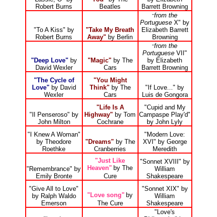
Robert Burns
Beatles
Barrett Browning
from the
"
Portuguese
X" by
"To A Kiss" by
"Take My Breath
Elizabeth Barrett
Robert Burns
Away"
by Berlin
Browning
from the
"
Portuguese
VII"
"Deep Love"
by
"Magic"
by The
by Elizabeth
David Wexler
Cars
Barrett Browning
"The Cycle of
"You Might
Love"
by David
Think"
by The
"If Love..." by
Wexler
Cars
Luis de Gongora
"Life Is A
"Cupid and My
"Il Penseroso" by
Highway"
by Tom
Campaspe Play'd"
John Milton
Cochrane
by John Lyly
"I Knew A Woman"
"Modern Love:
by Theodore
"Dreams"
by The
XVI" by George
Roethke
Cranberries
Meredith
"Just Like
"Sonnet XVIII" by
Heaven"
by The
"Remembrance" by
William
Emily Bronte
Cure
Shakespeare
"Give All to Love"
"Sonnet XIX" by
"Love song"
by
by Ralph Waldo
William
Emerson
The Cure
Shakespeare
"Love's