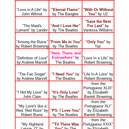
"Love in A Life" by
"Eternal Flame"
"With Or Without
John Wilmot
by The Bangles
You"
by U2
"Save the Best
"The Maid's
"And I Love Her"
For Last"
by
Lament" by Landor
by The Beatles
Vanessa Williams
"Among the Ruins"
"From Me to You"
"Only You"
by
by Robert Browning
by The Beatles
Yaz
"Here, There, and
Everywhere"
by
"Definition of Love"
"Love In a Life" by
by Andrew Marvell
The Beatles
Robert Browning
"The Fair Singer"
"I Need You"
by
"Life In A Love" by
by Andrew Marvell
The Beatles
Robert Browning
from the
"
Portuguese
XLIII"
"I Hid My Love" by
"It's Only Love"
by Elizabeth
John Clare
by The Beatles
Barrett Browning
from the
"
"My Love's like a
Portuguese
XLI"
Red, Red Rose" by
"PS: I Love You"
by Elizabeth
Robert Burns
by The Beatles
Barrett Browning
from the
"
"My Highland
"'Til There Was
Portuguese
XXIX"
Lassie, O" by
You"
by The
by Elizabeth