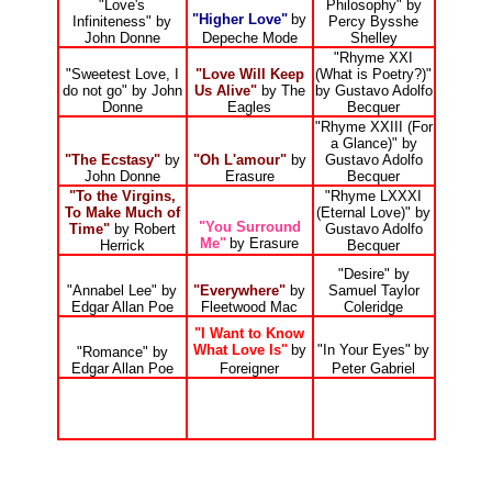
"Love's
Philosophy" by
"Higher Love"
by
Infiniteness" by
Percy Bysshe
John Donne
Depeche Mode
Shelley
"Rhyme XXI
"Sweetest Love, I
"Love Will Keep
(What is Poetry?)"
do not go" by John
Us Alive"
by The
by Gustavo Adolfo
Donne
Eagles
Becquer
"Rhyme XXIII (For
a Glance)" by
"The Ecstasy"
by
"Oh L'amour"
by
Gustavo Adolfo
John Donne
Erasure
Becquer
"To the Virgins,
"Rhyme LXXXI
To Make Much of
(Eternal Love)" by
"You Surround
Time"
by Robert
Gustavo Adolfo
Me"
by Erasure
Herrick
Becquer
"Desire" by
"Annabel Lee" by
"Everywhere"
by
Samuel Taylor
Edgar Allan Poe
Fleetwood Mac
Coleridge
"I Want to Know
What Love Is"
by
"In Your Eyes"
by
"Romance" by
Edgar Allan Poe
Foreigner
Peter Gabriel