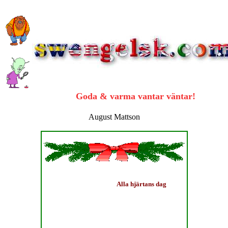
Goda & varma vantar väntar!
August Mattson
Till att börja med så är det
Alla hjärtans dag
den
14 februari. Då skall vi ägna våra kära och nära,
vänner och familj, en varm tanke, och
förhoppningsvis, i de fall det låter sig göras, något
mer än så.