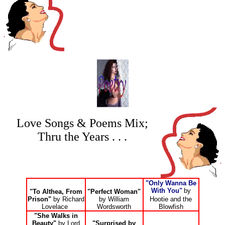
Love Songs & Poems Mix;
Thru the Years . . .
"Only Wanna Be
With You"
by
"To Althea, From
"Perfect Woman"
Prison"
by Richard
by William
Hootie and the
Lovelace
Wordsworth
Blowfish
"She Walks in
Beauty"
by
Lord
"Surprised by