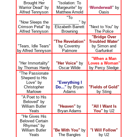
Brought Her
"Isolation: To
Warrior Dead" by
Margeurite" by
Wonderwall
" by
"
Alfred Tennyson
Matthew Arnold
Oasis
"To
"Now Sleeps the
____________" by
Crimson Petal" by
Elizabeth Barrett
"Next to You" by
Alfred Tennyson
Browning
The Police
"Bridge Over
"The Revelation"
Troubled Water
"
"Tears, Idle Tears"
by Coventry
by Simon and
by Alfred Tennyson
Patmore
Garfunkel
"When a Man
"Her Immortality"
"Her Voice"
by
Loves a Woman"
by Thomas Hardy
Oscar Wilde
by Percy Sledge
"The Passionate
Sheperd to His
Love" by
"Everything I
Christopher
Do..."
by Bryan
"Fields of Gold"
Marlowe
Adams
by Sting
"A Poet to His
Beloved" by
William Butler
"Heaven"
by
"All I Want Is
Yeats
Bryan Adams
You"
by U2
"He Gives His
Beloved Certain
Rhymes" by
William Butler
"Be With You"
by
"I Will Follow"
Yeats
The Bangles
by U2