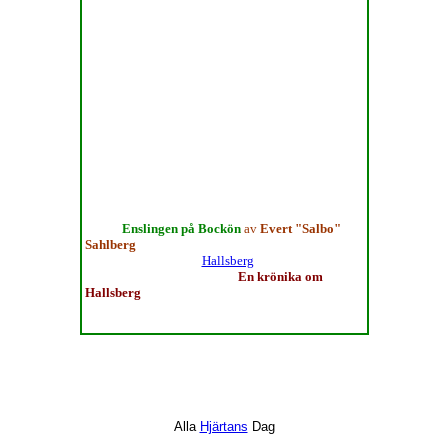
levnadshistoria för oss andra dokumenterat ett
lysande exempel på vad det kan innebära att vara
människa.
Verkar inte detta begripligt så kan det bottna i att
Augusts liv inte heller varit begripligt för många i
vår omgivning.
Kanske var olycklig kärlek, hur trivialt det än kan
synas i ett större samanhang, en tänkbar orsak och
förklaring till det mycket märkliga levnadsödet
"Mannen på Bockön".
Vidare läsning om August Mattson finns i form av
boken
Enslingen på Bockön
av
Evert "Salbo"
Sahlberg
, tidigare lokalredaktör för Nerikes
Allehanda, verksam i
Hallsberg
under många år.
Vidare finns att läsa i boken
En krönika om
Hallsberg
av
Nils Samzelius
, utgiven av Almqvist
& Wiksells 1962.
Alla
Hjärtans
Dag