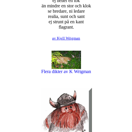
ej heller en tok
än mindre en stor och klok
se bredare, ni ledare
realia, sunt och sant
ej strunt på en kant
flagrant.
av Kjell Wrigman
2020-01-05
Flera dikter av K Wrigman