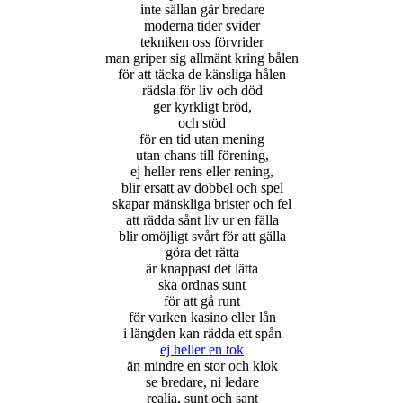
inte sällan går bredare
moderna tider svider
tekniken oss förvrider
man griper sig allmänt kring bålen
för att täcka de känsliga hålen
rädsla för liv och död
ger kyrkligt bröd,
och stöd
för en tid utan mening
utan chans till förening,
ej heller rens eller rening,
blir ersatt av dobbel och spel
skapar mänskliga brister och fel
att rädda sånt liv ur en fälla
blir omöjligt svårt för att gälla
göra det rätta
är knappast det lätta
ska ordnas sunt
för att gå runt
för varken kasino eller lån
i längden kan rädda ett spån
ej heller en tok
än mindre en stor och klok
se bredare, ni ledare
realia, sunt och sant