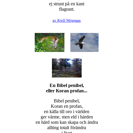
ej strunt på en kant
flagrant.
av Kjell Wrigman
2020-01-05
En Bibel penibel,
eller Koran profan...
Bibel penibel,
Koran en profan,
en källa till oro i världen
ger värme, men eld i härden
en härd som kan skapa och ändra
allting totalt förändra
i livet