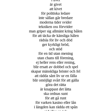
är givet
att kivet
för politiska ledare
inte sällan går bredare
moderna tider svider
tekniken oss förvrider
man griper sig allmänt kring bålen
för att täcka de känsliga hålen
rädsla för liv och död
ger kyrkligt bröd,
och stöd
för en tid utan mening
utan chans till förening,
ej heller rens eller rening,
blir ersatt av dobbel och spel
skapar mänskliga brister och fel
att rädda sånt liv ur en fälla
blir omöjligt svårt för att gälla
göra det rätta
är knappast det lätta
ska ordnas sunt
för att gå runt
för varken kasino eller lån
i längden kan rädda ett spån